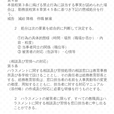
第４条
本規程第３条に掲げる禁止行為に該当する事実が認められた場
合は、勤務規程第８章第４５条に基づき下記の懲戒処分を行
う。
戒告 減給 降格 停職 解雇
２ 処分は次の要素を総合的に判断して決定する。
①行為の具体的態様（時間・場所（職場か否か）・内
容・程度）
② 当事者同士の関係（職位等）
③ 被害者の対応（告訴等）・心情等
（相談及び苦情への対応）
第５条
ハラスメントに関する相談及び苦情処理の相談窓口は教育事務
所及び各学校で設けることとし、その責任者は総務教育部長と
する。総務教育部長は、窓口担当者の名前を人事異動等の変更
の都度、周知するとともに、担当者に対する対応マニュアル
（添付略）の作成及び対応に必要な研修を行うものとする。
２ ハラスメントの被害者に限らず、すべての教職員はハ
ラスメントに関する相談及び苦情を窓口担当者に申し出る
ことができる。