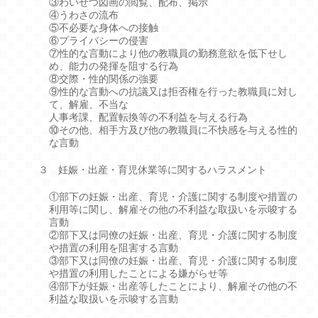
③わいせつ図画の閲覧、配布、掲示
④うわさの流布
⑤不必要な身体への接触
⑥プライバシーの侵害
⑦性的な言動により他の教職員の勤務意欲を低下せし
め、能力の発揮を阻する行為
⑧交際・性的関係の強要
⑨性的な言動への抗議又は拒否権を行った教職員に対し
て、解雇、不当な
人事考課、配置転換等の不利益を与える行為
⑩その他、相手方及び他の教職員に不快感を与える性的
な言動
３ 妊娠・出産・育児休業等に関するハラスメント
①部下の妊娠・出産、育児・介護に関する制度や措置の
利用等に関し、解雇その他の不利益な取扱いを示唆する
言動
②部下又は同僚の妊娠・出産、育児・介護に関する制度
や措置の利用を阻害する言動
③部下又は同僚の妊娠・出産、育児・介護に関する制度
や措置の利用したことによる嫌がらせ等
④部下が妊娠・出産等したことにより、解雇その他の不
利益な取扱いを示唆する言動