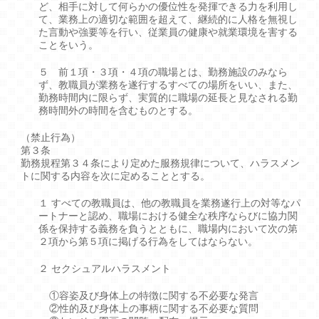
ど、相手に対して何らかの優位性を発揮できる力を利用し
て、業務上の適切な範囲を超えて、継続的に人格を無視し
た言動や強要等を行い、従業員の健康や就業環境を害する
ことをいう。
５ 前１項・３項・４項の職場とは、勤務施設のみなら
ず、教職員が業務を遂行するすべての場所をいい、また、
勤務時間内に限らず、実質的に職場の延長と見なされる勤
務時間外の時間を含むものとする。
（禁止行為）
第３条
勤務規程第３４条により定めた服務規律について、ハラスメン
トに関する内容を次に定めることとする。
１ すべての教職員は、他の教職員を業務遂行上の対等なパ
ートナーと認め、職場における健全な秩序ならびに協力関
係を保持する義務を負うとともに、職場内において次の第
２項から第５項に掲げる行為をしてはならない。
２ セクシュアルハラスメント
①容姿及び身体上の特徴に関する不必要な発言
②性的及び身体上の事柄に関する不必要な質問