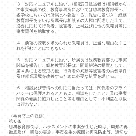
３ 対応マニュアルに沿い、相談窓口担当者は相談者から
の事実確認の後、教育事務所においては総務教育部長へ、
各学校においては所属長へ報告する。報告に基づき、総務
教育部長あるいは所属長は相談者の人権に配慮した上で、
必要に応じて行為者、被害者、上司並びに他の教職員等に
事実関係を聴取する。
４ 前項の聴取を求められた教職員は、正当な理由なくこ
れを拒むことはできない。
５ 対応マニュアルに沿い、所属長は総務教育部長に事実
関係を報告し、総務教育部長は、問題解決の措置として、
第４条による懲戒の他、行為者の異動等被害者の労働条件
及び就業環境を改善するために必要な措置を講じる。
６ 相談及び苦情への対応に当たっては、関係者のプライ
バシーは保護されるとともに、相談をしたこと、又は事実
関係の確認に協力したこと等を理由として 不利益な取扱
は行わない。
（再発防止の義務）
第６条
総務教育部長は、ハラスメントの事案が生じた時は、周知の再
徹底及び 研修の実施、事案発生の原因と再発防止等、適切な