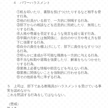
４ パワーハラスメント
①机を叩いたり、書類を投げつけたりするなど相手を脅
す行為。
②他の社員がいる前で、一方的に恫喝する行為。
③部下からの相談などを恣意的に拒絶したり、無視した
りする行為。
④人格や尊厳を否定するような発言を繰り返す行為。
⑤学園の方針とは無関係に、自分のやり方や考え方を部
下に強要する行為。
⑥自分の責任を棚上げにして、部下に責任をなすりつけ
る行為。
⑦明らかに達成が不可能な職務を一方的に与える行為。
⑧不当な転勤や退職を強要したり、解雇をちらつかせた
りする行為。
⑨業務上必要な情報や助言などを与えない行為。
⑩業務に関係ないことを強制的に行わせる行為。
⑪その他前各号に準ずる行為。
５ 上司は、部下である教職員がハラスメントを受けている事
実を認めながら
これを黙認する行為をしてはならない。
（懲戒）