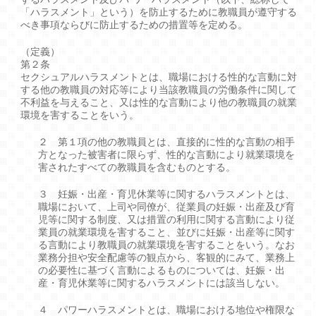
「ハラスメント」という）を防止するために教職員が遵守する
べき事項ならびに防止するための措置等を定める。
（定義）
第２条
セクシュアルハラスメントとは、職場における性的な言動に対
する他の教職員の対応等により当該教職員の労働条件に関して
不利益を与えること、又は性的な言動により他の教職員の就業
環境を害することをいう。
２ 第１項の他の教職員とは、直接的に性的な言動の相手
方となった被害者に限らず、性的な言動により就業環境を
害されたすべての教職員を含むものとする。
３ 妊娠・出産・育児休業等に関するハラスメントとは、
職場において、上司や同僚が、従業員の妊娠・出産及び育
児等に関する制度、又は措置の利用に関する言動により従
業員の就業環境を害すること、並びに妊娠・出産等に関す
る言動により教職員の就業環境を害することをいう。なお
業務分担や安全配慮等の観点から、客観的にみて、業務上
の必要性に基づく言動によるものについては、妊娠・出
産・育児休業等に関するハラスメントには該当しない。
４ パワーハラスメントとは、職場における地位や権限な