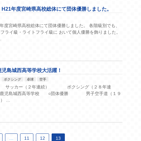
H21年度宮崎県高校総体にて団体優勝しました。
1年度宮崎県高校総体にて団体優勝しました。 各階級別でも、
フライ級・ライトフライ級に おいて個人優勝を飾りました。
…
鹿児島城西高等学校大活躍！
ボクシング
卓球
空手
 サッカー（２年連続） ボクシング（２８年連
■鹿児島城西高等学校 ○団体優勝 男子空手道（１９
） …
…
11
12
13