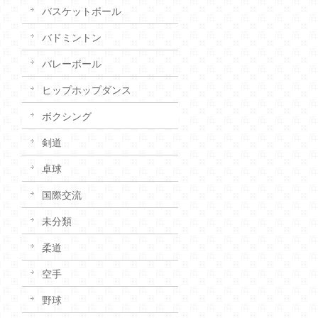
バスケットボール
バドミントン
バレーボール
ヒップホップダンス
ボクシング
剣道
卓球
国際交流
未分類
柔道
空手
野球