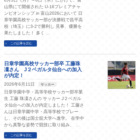
山県にて開催された U-16プレミアチャ
ンピオンシップ in 富山2026において 日
章学園高校サッカー部が決勝戦で昌平高
校（埼玉）に3-2で勝利し 見事、優勝を
果たしました！ 多く …
この記事を読む
日章学園高校サッカー部卒 工藤珠
凜さん J２ベガルタ仙台への加入
が内定！
2026年6月11日
サッカー
日章学園中学・高等学校サッカー部卒業
生 工藤 珠凜さんの サッカー J２ベガル
タ仙台への加入が内定しました！ 工藤さ
んは日章学園中学・高等学校でプレー
し、その後は国士舘大学へ進学。 在学中
から真摯な姿勢で競技に取り組み、 …
この記事を読む