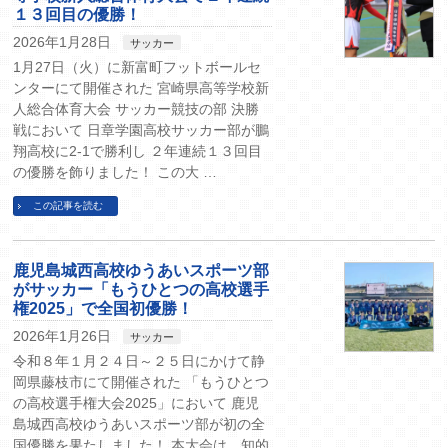
１３回目の優勝！
2026年1月28日
サッカー
1月27日（火）に新富町フットボールセ
ンターにて開催された 宮崎県高等学校新
人総合体育大会 サッカー競技の部 決勝
戦において 日章学園高校サッカー部が鵬
翔高校に2-1で勝利し ２年連続１３回目
の優勝を飾りました！ この大 …
この記事を読む
鹿児島城西高校ゆうあいスポーツ部
がサッカー「もうひとつの高校選手
権2025」で全国初優勝！
2026年1月26日
サッカー
令和８年１月２４日～２５日にかけて静
岡県藤枝市にて開催された 「もうひとつ
の高校選手権大会2025」において 鹿児
島城西高校ゆうあいスポーツ部が初の全
国優勝を果たしました！ 本大会は、知的