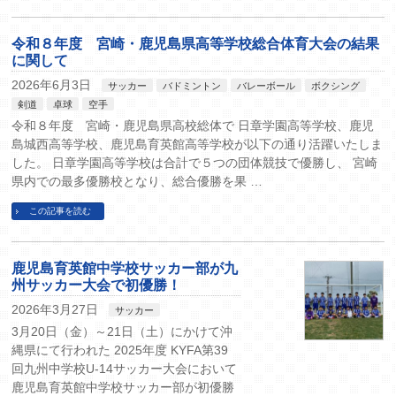
令和８年度 宮崎・鹿児島県高等学校総合体育大会の結果
に関して
2026年6月3日
サッカー
バドミントン
バレーボール
ボクシング
剣道
卓球
空手
令和８年度 宮崎・鹿児島県高校総体で 日章学園高等学校、鹿児
島城西高等学校、鹿児島育英館高等学校が以下の通り活躍いたしま
した。 日章学園高等学校は合計で５つの団体競技で優勝し、 宮崎
県内での最多優勝校となり、総合優勝を果 …
この記事を読む
鹿児島育英館中学校サッカー部が九
州サッカー大会で初優勝！
2026年3月27日
サッカー
3月20日（金）～21日（土）にかけて沖
縄県にて行われた 2025年度 KYFA第39
回九州中学校U-14サッカー大会において
鹿児島育英館中学校サッカー部が初優勝