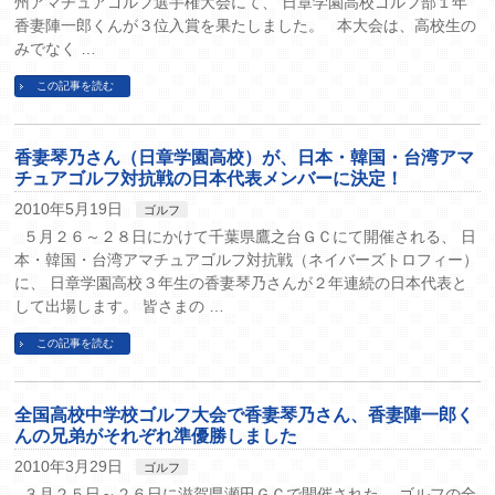
州アマチュアゴルフ選手権大会にて、 日章学園高校ゴルフ部１年
香妻陣一郎くんが３位入賞を果たしました。 本大会は、高校生の
みでなく …
この記事を読む
香妻琴乃さん（日章学園高校）が、日本・韓国・台湾アマ
チュアゴルフ対抗戦の日本代表メンバーに決定！
2010年5月19日
ゴルフ
５月２６～２８日にかけて千葉県鷹之台ＧＣにて開催される、 日
本・韓国・台湾アマチュアゴルフ対抗戦（ネイバーズトロフィー）
に、 日章学園高校３年生の香妻琴乃さんが２年連続の日本代表と
して出場します。 皆さまの …
この記事を読む
全国高校中学校ゴルフ大会で香妻琴乃さん、香妻陣一郎く
んの兄弟がそれぞれ準優勝しました
2010年3月29日
ゴルフ
３月２５日～２６日に滋賀県瀬田ＧＣで開催された、 ゴルフの全