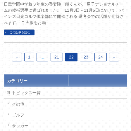
日章学園中学校３年生の香妻陣一朗くんが、 男子ナショナルチー
ムの候補選手に選ばれました。 11月3日～11月5日にかけて、パ
インズ日光ゴルフ倶楽部にて開催される 選考会での活躍が期待さ
れます。 ご声援をお願 …
この記事を読む
«
1
…
21
22
23
24
»
カテゴリー
トピックス一覧
その他
ゴルフ
サッカー