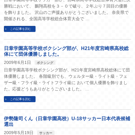
勝戦において、 鵬翔高校を３－０で破り、２年ぶり７回目の優勝
を飾りました。 沢山のご声援ありがとうございました。 奈良県で
開催される、全国高等学校総合体育大会で …
この記事を読む
日章学園高等学校ボクシング部が、H21年度宮崎県高校総
体にて団体優勝しました。
2009年6月1日
ボクシング
日章学園高等学校ボクシング部が、H21年度宮崎県高校総体にて団
体優勝しました。 各階級別でも、ウェルター級・ライト級・フェ
ザー級・フライ級・ライトフライ級に おいて個人優勝を飾りまし
た。応援どうもありがとうございました。 …
この記事を読む
伊勢隆司くん（日章学園高校）U-18サッカー日本代表候補
選出
2009年5月19日
サッカー