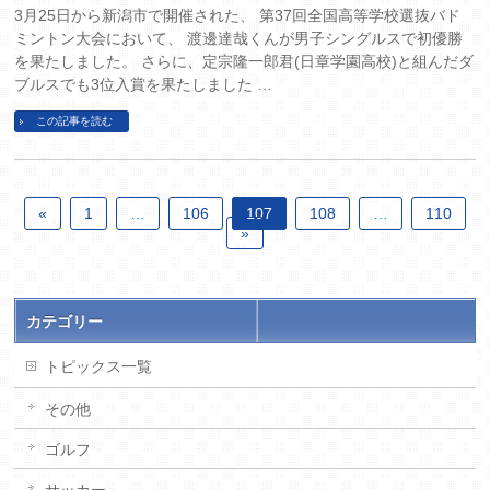
3月25日から新潟市で開催された、 第37回全国高等学校選抜バド
ミントン大会において、 渡邊達哉くんが男子シングルスで初優勝
を果たしました。 さらに、定宗隆一郎君(日章学園高校)と組んだダ
ブルスでも3位入賞を果たしました …
この記事を読む
«
1
…
106
107
108
…
110
»
カテゴリー
トピックス一覧
その他
ゴルフ
サッカー