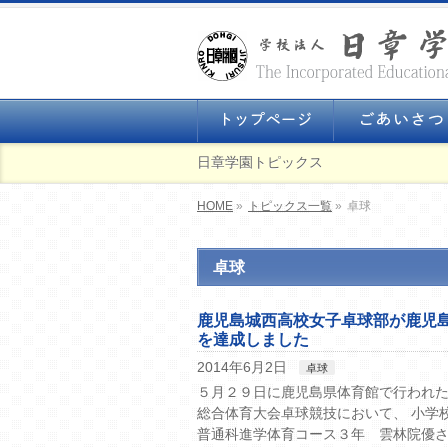
日章学園トピックス
HOME
»
トピックス一覧
»
卓球
卓球
鹿児島城西高校女子卓球部が鹿児
を達成しました
2014年6月2日
卓球
５月２９日に鹿児島県体育館で行われた
総合体育大会卓球競技において、 小学
普通科進学体育コース３年 雲林院優さ