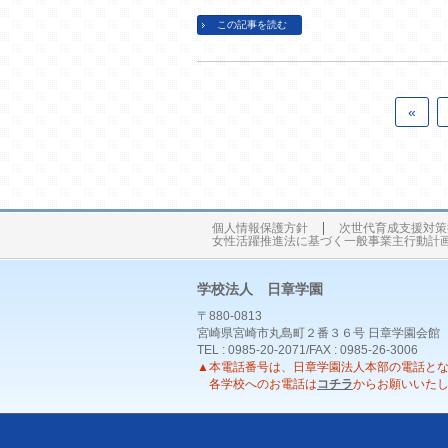
この記事を読む
«
個人情報保護方針
次世代育成支援対策
女性活躍推進法に基づく一般事業主行動計
学校法人 日章学園
〒880-0813
宮崎県宮崎市丸島町２番３６号 日章学園会館
TEL : 0985-20-2071/FAX : 0985-26-3006
▲本電話番号は、日章学園法人本部の電話と
各学校へのお電話は
コチラ
からお願いいた