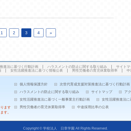
1
2
3
4
»
推進法に基づく行動計画
ハラスメントの防止に関する取り組み
サイトマ
画
女性活躍推進法に基づく情報公表
男性労働者の育児休業取得率
中
個人情報保護方針
次世代育成支援対策推進法に基づく行動計画
ハラスメントの防止に関する取り組み
サイトマップ
ア
女性活躍推進法に基づく一般事業主行動計画
女性活躍推進法に
男性労働者の育児休業取得率
中途採用比率の公表
なります
します。
Copyright ©
学校法人 日章学園
All Rights Reserved.