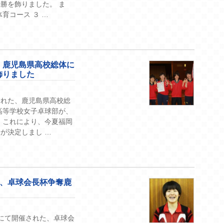
勝を飾りました。 ま
育コース ３ …
、鹿児島県高校総体に
飾りました
された、鹿児島県高校総
高等学校女子卓球部が、
 これにより、今夏福岡
が決定しまし …
が、卓球会長杯争奪鹿
にて開催された、卓球会