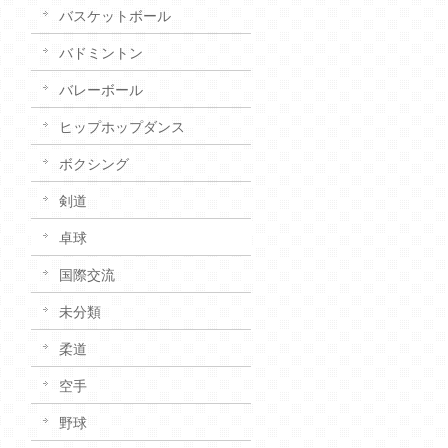
バスケットボール
バドミントン
バレーボール
ヒップホップダンス
ボクシング
剣道
卓球
国際交流
未分類
柔道
空手
野球