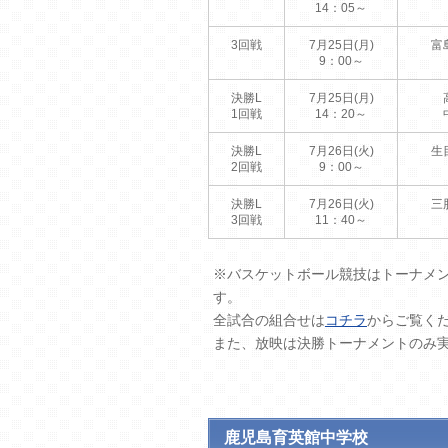
14：05～
3回戦
7月25日(月)
富
9：00～
決勝L
7月25日(月)
1回戦
14：20～
決勝L
7月26日(火)
生
2回戦
9：00～
決勝L
7月26日(火)
三
3回戦
11：40～
※バスケットボール競技はトーナメ
す。
全試合の組合せは
コチラ
からご覧く
また、放映は決勝トーナメントのみ
鹿児島育英館中学校