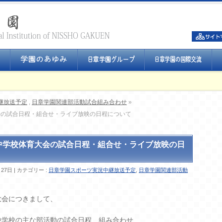
継放送予定
,
日章学園関連部活動試合組み合わせ
»
会の試合日程・組合せ・ライブ放映の日程について
中学校体育大会の試合日程・組合せ・ライブ放映の日
月27日
カテゴリー :
日章学園スポーツ実況中継放送予定
,
日章学園関連部活動
大会につきまして、
中学校の主な部活動の試合日程、組み合わせ、