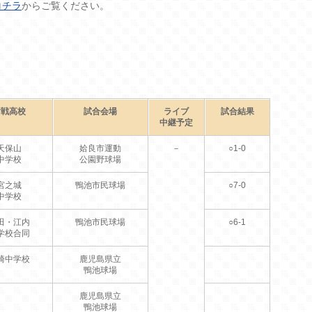
コチラ
からご覧ください。
対戦高校
試合会場
ライブ
試合結果
中継予定
天保山
姶良市運動
－
○1-0
中学校
公園野球場
宮之城
鴨池市民球場
○7-0
中学校
田・江内
鴨池市民球場
○6-1
学校合同
崎中学校
鹿児島県立
鴨池球場
鹿児島県立
鴨池球場