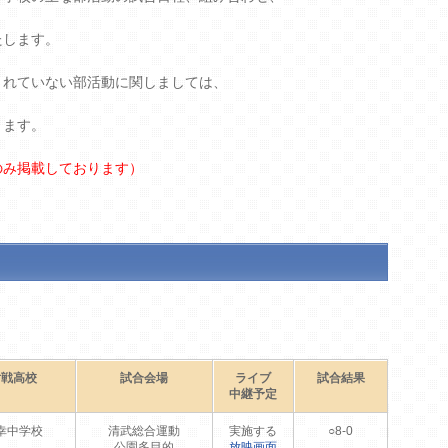
たします。
されていない部活動に関しましては、
きます。
のみ掲載しております）
対戦高校
試合会場
ライブ
試合結果
中継予定
幸中学校
清武総合運動
実施する
○8-0
公園多目的
放映画面