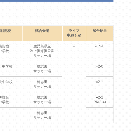
対戦高校
試合会場
ライブ
試合結果
中継予定
南指宿
鹿児島県立
－
○15-0
中学校
吹上浜海浜公園
サッカー場
分中学校
桷志田
○2-0
サッカー場
央中学校
桷志田
○2-1
サッカー場
伊敷台
桷志田
●2-2
中学校
サッカー場
PK(3-4)
桷志田
サッカー場