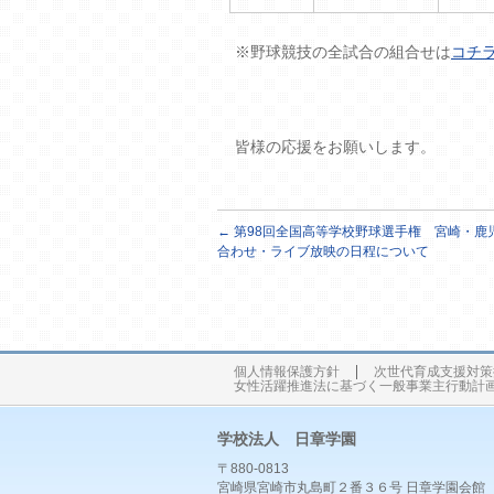
※野球競技の全試合の組合せは
コチ
皆様の応援をお願いします。
←
第98回全国高等学校野球選手権 宮崎・鹿
合わせ・ライブ放映の日程について
個人情報保護方針
次世代育成支援対策
女性活躍推進法に基づく一般事業主行動計
学校法人 日章学園
〒880-0813
宮崎県宮崎市丸島町２番３６号 日章学園会館