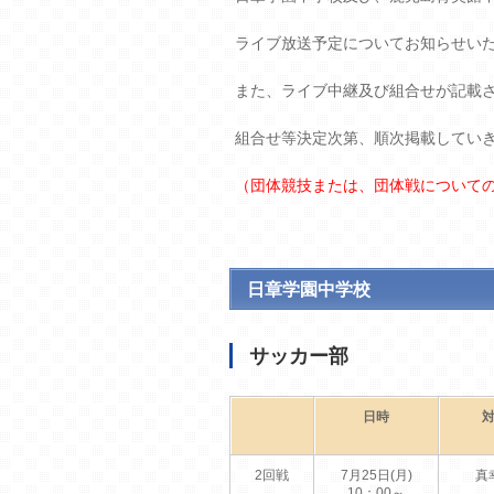
ライブ放送予定についてお知らせい
また、ライブ中継及び組合せが記載
組合せ等決定次第、順次掲載してい
（団体競技または、団体戦について
日章学園中学校
サッカー部
日時
2回戦
7月25日(月)
真
10：00～