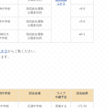
コチラ
納中学校
清武総合運動
○6-0
公園多目的
田中学校
清武総合運動
○5-0
公園多目的
宮崎日大
清武総合運動
●0-1
中学校
公園多目的
コチラ
からご覧ください。
します。
戦中学校
試合会場
ライブ
試合結果
中継予定
妻中学校
広瀬中学校
実施する
○71-32