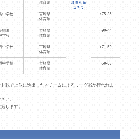
体育館
放映画面
コチラ
島中学校
宮崎県
○75-35
体育館
高鍋東
宮崎県
○90-44
中学校
体育館
目中学校
宮崎県
○71-50
体育館
股中学校
宮崎県
○68-63
体育館
ント戦で上位に進出した４チームによるリーグ戦が行われま
ださい。
実施します。