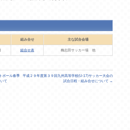
組み合せ
主な試合会場
日
組合せ表
桷志田サッカー場 他
トボール春季
平成２９年度第３９回九州高等学校(U-17)サッカー大会の
ついて
試合日程・組み合せについて
→