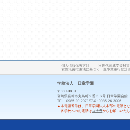
個人情報保護方針
次世代育成支援対策
女性活躍推進法に基づく一般事業主行動計
学校法人 日章学園
〒880-0813
宮崎県宮崎市丸島町２番３６号 日章学園会館
TEL : 0985-20-2071/FAX : 0985-26-3006
▲本電話番号は、日章学園法人本部の電話と
各学校へのお電話は
コチラ
からお願いいた