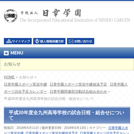
MENU
お知らせ
HOME
»
お知らせ »
日章学園スポーツ実況中継
,
日章学園スポーツ実況中継放送予定
,
日章学園ス
ポーツ試合予定カレンダー
,
日章学園関連部活動試合組み合わせ
»
平成30年度全九州高等学校の試合日程・組合せについて
平成30年度全九州高等学校の試合日程・組合せについ
て
投稿日 : 2018年6月11日
最終更新日時 : 2018年6月13日
カテゴリー :
日章学園スポ
ーツ実況中継
,
日章学園スポーツ実況中継放送予定
,
日章学園スポーツ試合予定カレン