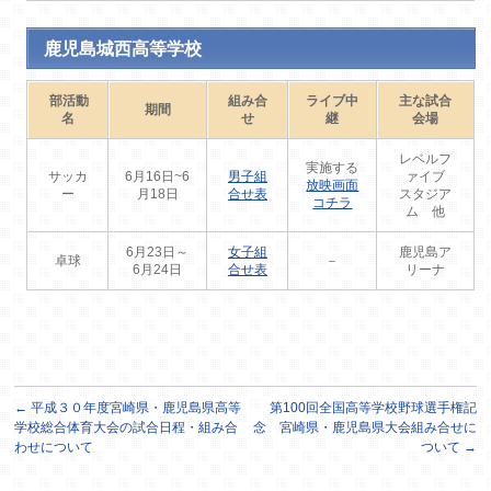
鹿児島城西高等学校
部活動
組み合
ライブ中
主な試合
期間
名
せ
継
会場
レベルフ
実施する
サッカ
6月16日~6
男子組
ァイブ
放映画面
ー
月18日
合せ表
スタジア
コチラ
ム 他
6月23日～
女子組
鹿児島ア
卓球
－
6月24日
合せ表
リーナ
←
平成３０年度宮崎県・鹿児島県高等
第100回全国高等学校野球選手権記
学校総合体育大会の試合日程・組み合
念 宮崎県・鹿児島県大会組み合せに
わせについて
ついて
→