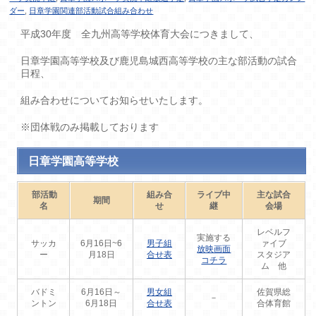
ダー
,
日章学園関連部活動試合組み合わせ
平成30年度 全九州高等学校体育大会につきまして、
日章学園高等学校及び鹿児島城西高等学校の主な部活動の試合
日程、
組み合わせについてお知らせいたします。
※団体戦のみ掲載しております
日章学園高等学校
部活動
組み合
ライブ中
主な試合
期間
名
せ
継
会場
レベルフ
実施する
サッカ
6月16日~6
男子組
ァイブ
放映画面
ー
月18日
合せ表
スタジア
コチラ
ム 他
バドミ
6月16日～
男女組
佐賀県総
－
ントン
6月18日
合せ表
合体育館