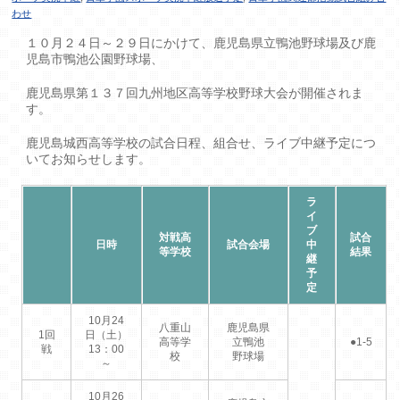
わせ
１０月２４日～２９日にかけて、鹿児島県立鴨池野球場及び鹿
児島市鴨池公園野球場、
鹿児島県第１３７回九州地区高等学校野球大会が開催されま
す。
鹿児島城西高等学校の試合日程、組合せ、ライブ中継予定につ
いてお知らせします。
ラ
イ
ブ
対戦高
試合
日時
試合会場
中
等学校
結果
継
予
定
10月24
八重山
鹿児島県
1回
日（土）
高等学
立鴨池
●1-5
戦
13：00
校
野球場
～
10月26