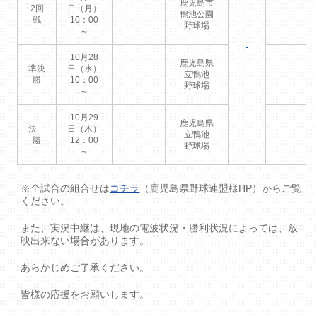
鹿児島市
2回
日（月）
鴨池公園
戦
10：00
野球場
～
10月28
鹿児島県
準決
日（水）
立鴨池
勝
10：00
野球場
～
10月29
鹿児島県
決
日（木）
立鴨池
勝
12：00
野球場
～
※全試合の組合せは
コチラ
（鹿児島県野球連盟様HP）からご覧
ください。
また、実況中継は、現地の電波状況・勝利状況によっては、放
映出来ない場合があります。
あらかじめご了承ください。
皆様の応援をお願いします。