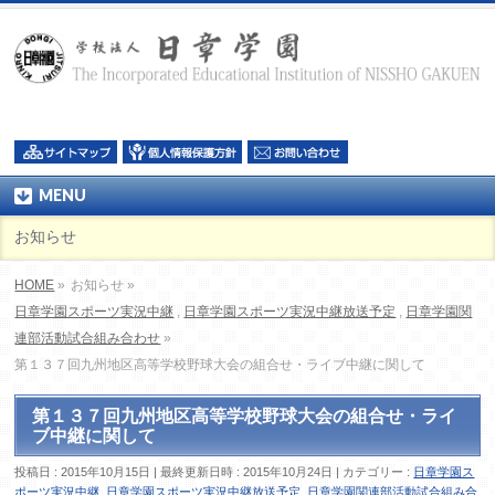
MENU
お知らせ
HOME
»
お知らせ »
日章学園スポーツ実況中継
,
日章学園スポーツ実況中継放送予定
,
日章学園関
連部活動試合組み合わせ
»
第１３７回九州地区高等学校野球大会の組合せ・ライブ中継に関して
第１３７回九州地区高等学校野球大会の組合せ・ライ
ブ中継に関して
投稿日 : 2015年10月15日
最終更新日時 : 2015年10月24日
カテゴリー :
日章学園ス
ポーツ実況中継
,
日章学園スポーツ実況中継放送予定
,
日章学園関連部活動試合組み合