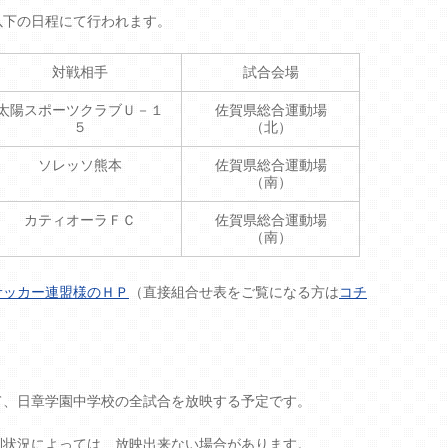
以下の日程にて行われます。
対戦相手
試合会場
太陽スポーツクラブＵ－１
佐賀県総合運動場
５
（北）
ソレッソ熊本
佐賀県総合運動場
（南）
カティオーラＦＣ
佐賀県総合運動場
（南）
サッカー連盟様のＨＰ
（直接組合せ表をご覧になる方は
コチ
て、日章学園中学校の全試合を放映する予定です。
利状況によっては、放映出来ない場合があります。