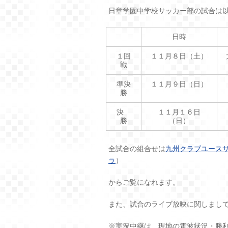
日章学園中学校サッカー部の試合は
日時
１回
１１月８日（土）
戦
準決
１１月９日（日）
勝
決
１１月１６日
勝
（日）
全試合の組合せは
九州クラブユース
ラ
）
からご覧になれます。
また、試合のライブ放映に関しまし
※実況中継は、現地の電波状況・勝