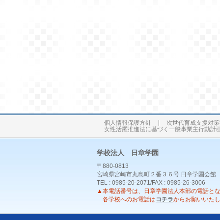
個人情報保護方針
次世代育成支援対策
女性活躍推進法に基づく一般事業主行動計
学校法人 日章学園
〒880-0813
宮崎県宮崎市丸島町２番３６号 日章学園会館
TEL : 0985-20-2071/FAX : 0985-26-3006
▲本電話番号は、日章学園法人本部の電話と
各学校へのお電話は
コチラ
からお願いいた