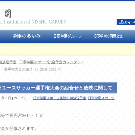
継放送予定
,
日章学園スポーツ試合予定カレンダー
»
カー選手権大会の組合せと放映に関して
州ユースサッカー選手権大会の組合せと放映に関して
1月11日
カテゴリー :
日章学園スポーツ実況中継放送予定
,
日章学園スポーツ
場等で高円宮杯Ｕ－１５
大会が開催されます。