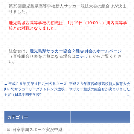
第35回鹿児島県高等学校新人サッカー競技大会の組合せが決ま
りました。
鹿児島城西高等学校の初戦は、1月19日（10:00～）川内高等学
校との対戦となりました。
組合せは、
鹿児島県サッカー協会２種委員会のホームページ
（直接組合せ表をご覧になる場合は
コチラ
）からご覧くださ
い。
←
平成２５年度 第４回九州各県ユース
平成２５年度宮崎県高校新人体育大会
(U-15)サッカーリーグチャレンジ放映
サッカー競技の組合せが決まりました
予定（日章学園中学校）
→
カテゴリー
日章学園スポーツ実況中継