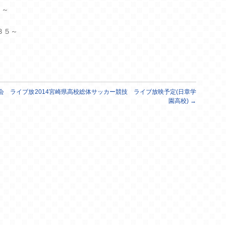
０～
３５～
会 ライブ放
2014宮崎県高校総体サッカー競技 ライブ放映予定(日章学
園高校)
→