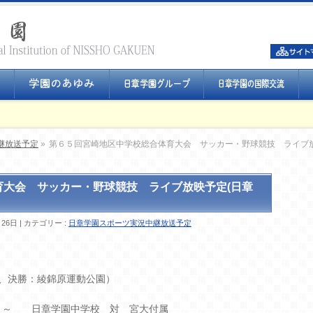
継放送予定
»
第６５回宮崎地区中学校総合体育大会 サッカー・野球競技 ライブ放
育大会 サッカー・野球競技 ライブ放映予定(日章
月26日
カテゴリー :
日章学園スポーツ実況中継放送予定
、決勝：綾錦原運動公園）
０～ 日章学園中学校 対 宮大付属