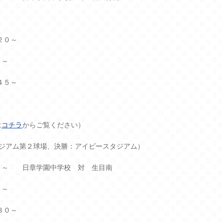
～
２０～
０～
４５～
は
コチラ
からご覧ください）
タジアム第２球場、決勝：アイビースタジアム）
０～ 日章学園中学校 対 生目南
０～
３０～