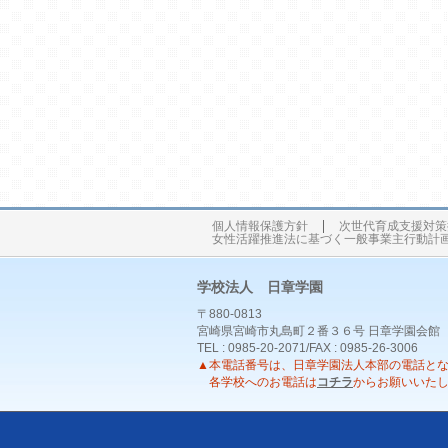
個人情報保護方針
次世代育成支援対策
女性活躍推進法に基づく一般事業主行動計
学校法人 日章学園
〒880-0813
宮崎県宮崎市丸島町２番３６号 日章学園会館
TEL : 0985-20-2071/FAX : 0985-26-3006
▲本電話番号は、日章学園法人本部の電話と
各学校へのお電話は
コチラ
からお願いいた