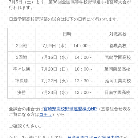
7月5日（土）より、第96回全国高等学校野球選手権宮崎大会が
行われます。
日章学園高校野球部の試合は以下の日程にて行われます。
日時
対戦高校
2回戦
7月9日（水） 14：00～
都農高校
3回戦
7月16日（水） 14：00～
宮崎学園高校
準々決勝
7月20日（日） 10：00～
延岡商業高校
準決勝
7月22日（火） 12：30～
延岡工業高校
決勝
7月23日（水） 13：00～
日南学園高校
全試合の組合せは
宮崎県高校野球連盟様のHP
（直接組合せ表を
ご覧になる方は
コチラ
）から
ご確認ください。
なお、2回戦におきましては、
日章学園スポーツ実況中継
のペ