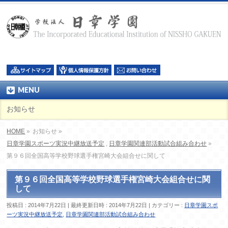
MENU
お知らせ
HOME
»
お知らせ »
日章学園スポーツ実況中継放送予定
,
日章学園関連部活動試合組み合わせ
»
第９６回全国高等学校野球選手権宮崎大会組合せに関して
第９６回全国高等学校野球選手権宮崎大会組合せに関
して
投稿日 : 2014年7月22日
最終更新日時 : 2014年7月22日
カテゴリー :
日章学園スポ
ーツ実況中継放送予定
,
日章学園関連部活動試合組み合わせ