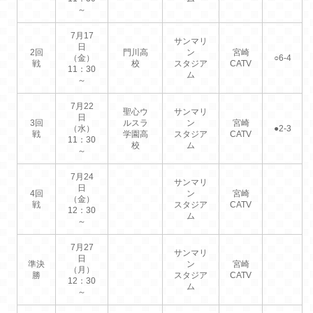
～
7月17
サンマリ
日
2回
門川高
ン
宮崎
（金）
○6-4
戦
校
スタジア
CATV
11：30
ム
～
7月22
聖心ウ
サンマリ
日
3回
ルスラ
ン
宮崎
（水）
●2-3
戦
学園高
スタジア
CATV
11：30
校
ム
～
7月24
サンマリ
日
4回
ン
宮崎
（金）
戦
スタジア
CATV
12：30
ム
～
7月27
サンマリ
日
準決
ン
宮崎
（月）
勝
スタジア
CATV
12：30
ム
～