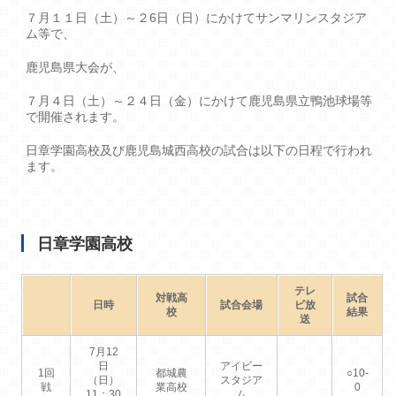
７月１１日（土）～２6日（日）にかけてサンマリンスタジア
ム等で、
鹿児島県大会が、
７月４日（土）～２４日（金）にかけて鹿児島県立鴨池球場等
で開催されます。
日章学園高校及び鹿児島城西高校の試合は以下の日程で行われ
ます。
日章学園高校
テレ
対戦高
試合
日時
試合会場
ビ放
校
結果
送
7月12
日
アイビー
1回
都城農
○10-
（日）
スタジア
戦
業高校
0
11：30
ム