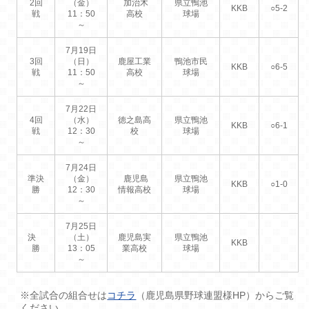
2回
（金）
加治木
県立鴨池
KKB
○5-2
戦
11：50
高校
球場
～
7月19日
3回
（日）
鹿屋工業
鴨池市民
KKB
○6-5
戦
11：50
高校
球場
～
7月22日
4回
（水）
徳之島高
県立鴨池
KKB
○6-1
戦
12：30
校
球場
～
7月24日
準決
（金）
鹿児島
県立鴨池
KKB
○1-0
勝
12：30
情報高校
球場
～
7月25日
決
（土）
鹿児島実
県立鴨池
KKB
勝
13：05
業高校
球場
～
※全試合の組合せは
コチラ
（鹿児島県野球連盟様HP）からご覧
ください。