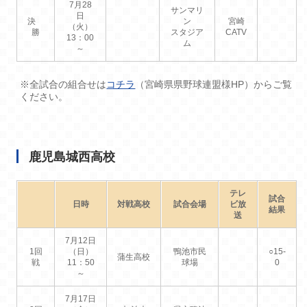
7月28
サンマリ
日
決
ン
宮崎
（火）
勝
スタジア
CATV
13：00
ム
～
※全試合の組合せは
コチラ
（宮崎県県野球連盟様HP）からご覧
ください。
鹿児島城西高校
テレ
試合
日時
対戦高校
試合会場
ビ放
結果
送
7月12日
1回
（日）
鴨池市民
○15-
蒲生高校
戦
11：50
球場
0
～
7月17日