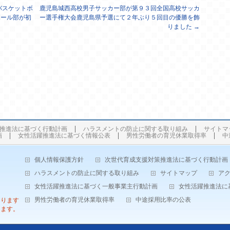
バスケットボ
鹿児島城西高校男子サッカー部が第９３回全国高校サッカ
ボール部が初
ー選手権大会鹿児島県予選にて２年ぶり５回目の優勝を飾
りました
→
推進法に基づく行動計画
ハラスメントの防止に関する取り組み
サイトマ
画
女性活躍推進法に基づく情報公表
男性労働者の育児休業取得率
中
個人情報保護方針
次世代育成支援対策推進法に基づく行動計画
ハラスメントの防止に関する取り組み
サイトマップ
ア
女性活躍推進法に基づく一般事業主行動計画
女性活躍推進法に
男性労働者の育児休業取得率
中途採用比率の公表
なります
します。