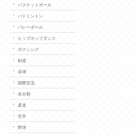
バスケットボール
バドミントン
バレーボール
ヒップホップダンス
ボクシング
剣道
卓球
国際交流
未分類
柔道
空手
野球