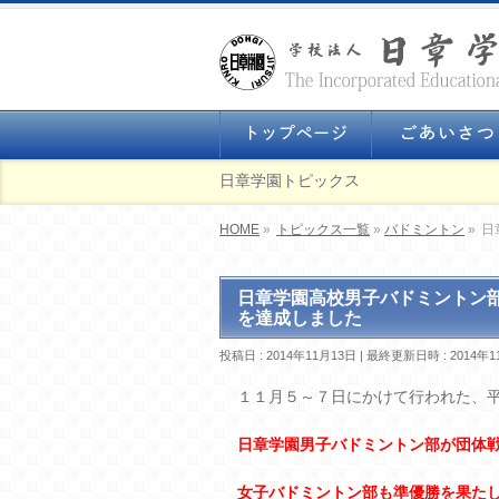
日章学園トピックス
HOME
»
トピックス一覧
»
バドミントン
»
日
日章学園高校男子バドミントン
を達成しました
投稿日 : 2014年11月13日
最終更新日時 : 2014年1
１１月５～７日にかけて行われた、
日章学園男子バドミントン部が団体
女子バドミントン部も準優勝を果た