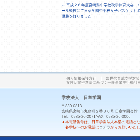
←
平成２６年度宮崎県中学校秋季体育大会 
ール競技にて日章学園中学校女子バスケット
優勝を飾りました
個人情報保護方針
次世代育成支援対策
女性活躍推進法に基づく一般事業主行動計
学校法人 日章学園
〒880-0813
宮崎県宮崎市丸島町２番３６号 日章学園会館
TEL : 0985-20-2071/FAX : 0985-26-3006
▲本電話番号は、日章学園法人本部の電話と
各学校へのお電話は
コチラ
からお願いいた