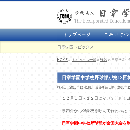
日章学園トピックス
HOME
»
トピックス一覧
»
野球
»
日章学園中
日章学園中学校野球部が第13回
投稿日 : 2015年12月18日
最終更新日時 : 2015年1
１２月５日～１２日にかけて、KIRI
県内外から強豪校を呼んで行われた
日章学園中学校野球部が全国大会を