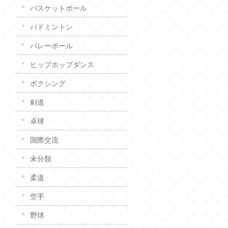
バスケットボール
バドミントン
バレーボール
ヒップホップダンス
ボクシング
剣道
卓球
国際交流
未分類
柔道
空手
野球