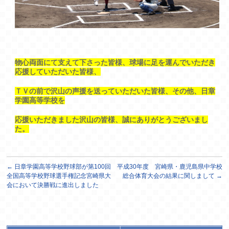
物心両面にて支えて下さった皆様、球場に足を運んでいただき
応援していただいた皆様、
ＴＶの前で沢山の声援を送っていただいた皆様、その他、日章
学園高等学校を
応援いただきました沢山の皆様、誠にありがとうございまし
た。
←
日章学園高等学校野球部が第100回
平成30年度 宮崎県・鹿児島県中学校
全国高等学校野球選手権記念宮崎県大
総合体育大会の結果に関しまして
→
会において決勝戦に進出しました