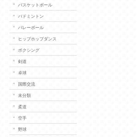
バスケットボール
バドミントン
バレーボール
ヒップホップダンス
ボクシング
剣道
卓球
国際交流
未分類
柔道
空手
野球