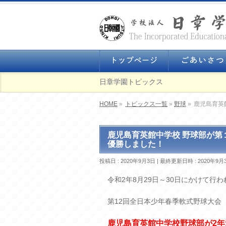
日章学園トピックス
HOME
»
トピックス一覧
»
野球
»
鹿児島育英
鹿児島育英館中学校 野球部が
優勝しました！
投稿日 : 2020年9月3日
最終更新日時 : 2020年9月
令和2年8月29日～30日にかけて行わ
第12回全日本少年春季軟式野球大会
鹿児島育英館中学校野球部が2年