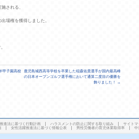
実施される、
の出場権を獲得しました。
す。
年甲子園高校
鹿児島城西高等学校を卒業した稲森佑貴選手が国内最高峰
の日本オープンゴルフ選手権において通算二度目の優勝を
飾りました！
→
推進法に基づく行動計画
ハラスメントの防止に関する取り組み
サイトマ
画
女性活躍推進法に基づく情報公表
男性労働者の育児休業取得率
中