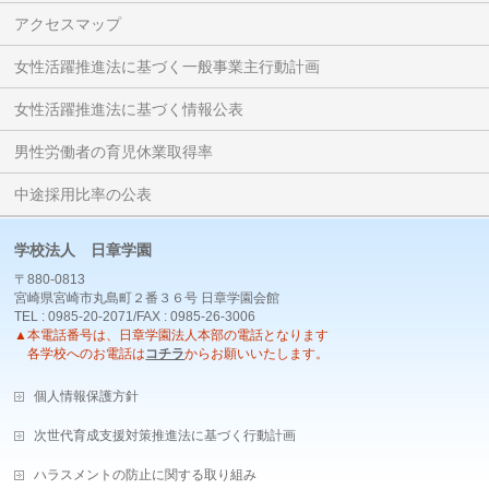
アクセスマップ
女性活躍推進法に基づく一般事業主行動計画
女性活躍推進法に基づく情報公表
男性労働者の育児休業取得率
中途採用比率の公表
学校法人 日章学園
〒880-0813
宮崎県宮崎市丸島町２番３６号 日章学園会館
TEL : 0985-20-2071/FAX : 0985-26-3006
▲本電話番号は、日章学園法人本部の電話となります
各学校へのお電話は
コチラ
からお願いいたします。
個人情報保護方針
次世代育成支援対策推進法に基づく行動計画
ハラスメントの防止に関する取り組み