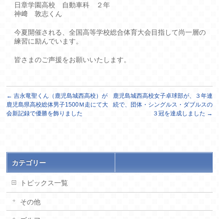
日章学園高校 自動車科 ２年
神﨑 敦志くん
今夏開催される、全国高等学校総合体育大会目指して尚一層の
練習に励んでいます。
皆さまのご声援をお願いいたします。
←
吉永竜聖くん（鹿児島城西高校）が
鹿児島城西高校女子卓球部が、３年連
鹿児島県高校総体男子1500Ｍ走にて大
続で、団体・シングルス・ダブルスの
会新記録で優勝を飾りました
３冠を達成しました
→
カテゴリー
トピックス一覧
その他