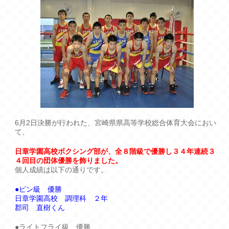
6月2日決勝が行われた、宮崎県県高等学校総合体育大会におい
て、
日章学園高校ボクシング部が、全８階級で優勝し３４年連続３
４回目の団体優勝を飾りました。
個人成績は以下の通りです。
●ピン級 優勝
日章学園高校 調理科 ２年
郡司 直樹くん
●ライトフライ級 優勝