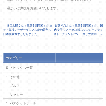
温かいご声援をお願いいたします。
←
樋口太郎くん（日章学園高校）がヨ
香妻琴乃さん（日章学園高校）が、国
ット競技レーザーラジアル級の最年少
内女子ツアー第17戦スタンレーレディ
日本代表選手となりました
ストーナメントにて13位と大健闘！
→
カテゴリー
トピックス一覧
その他
ゴルフ
サッカー
バスケットボール