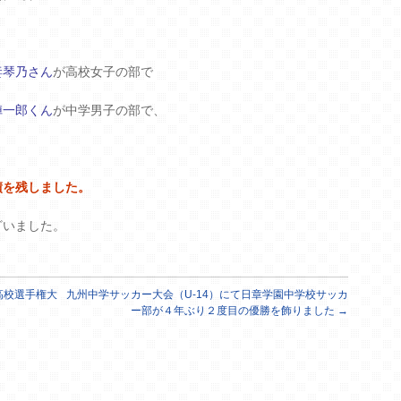
妻琴乃さん
が高校女子の部で
陣一郎くん
が中学男子の部で、
績を残しました。
ざいました。
高校選手権大
九州中学サッカー大会（U-14）にて日章学園中学校サッカ
ー部が４年ぶり２度目の優勝を飾りました
→