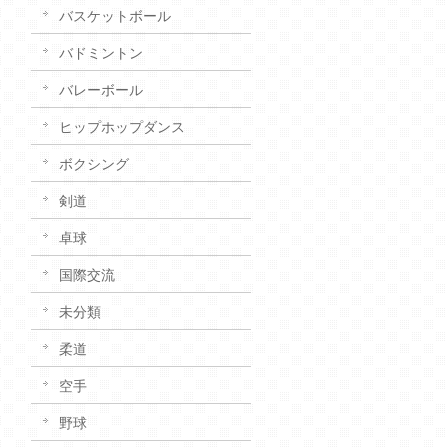
バスケットボール
バドミントン
バレーボール
ヒップホップダンス
ボクシング
剣道
卓球
国際交流
未分類
柔道
空手
野球