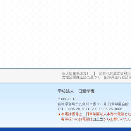
個人情報保護方針
次世代育成支援対策
女性活躍推進法に基づく一般事業主行動計
学校法人 日章学園
〒880-0813
宮崎県宮崎市丸島町２番３６号 日章学園会館
TEL : 0985-20-2071/FAX : 0985-26-3006
▲本電話番号は、日章学園法人本部の電話と
各学校へのお電話は
コチラ
からお願いいた