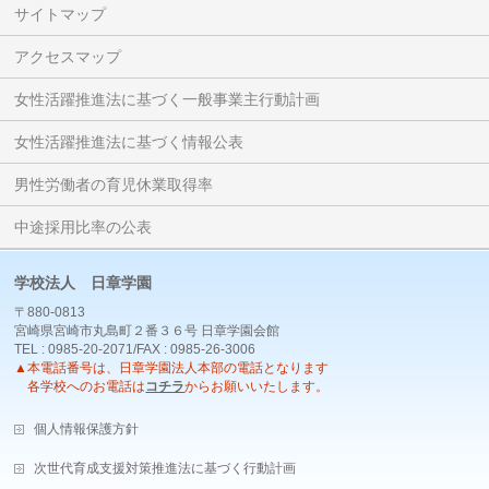
サイトマップ
アクセスマップ
女性活躍推進法に基づく一般事業主行動計画
女性活躍推進法に基づく情報公表
男性労働者の育児休業取得率
中途採用比率の公表
学校法人 日章学園
〒880-0813
宮崎県宮崎市丸島町２番３６号 日章学園会館
TEL : 0985-20-2071/FAX : 0985-26-3006
▲本電話番号は、日章学園法人本部の電話となります
各学校へのお電話は
コチラ
からお願いいたします。
個人情報保護方針
次世代育成支援対策推進法に基づく行動計画