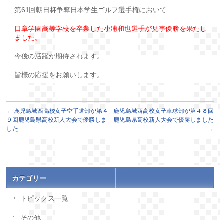
第61回朝日杯争奪日本学生ゴルフ選手権において
日章学園高等学校を卒業した小浦和也選手が見事優勝を果たし
ました。
今後の活躍が期待されます。
皆様の応援をお願いします。
←
鹿児島城西高校女子空手道部が第４
鹿児島城西高校女子卓球部が第４８回
９回鹿児島県高校新人大会で優勝しま
鹿児島県高校新人大会で優勝しました
した
→
カテゴリー
トピックス一覧
その他