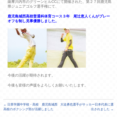
薩摩川内市のグリーンヒルCCにて開催された、第２７回鹿児島
県ジュニアゴルフ選手権にて、
鹿児島城西高校普通科体育コース３年 尾辻恵人くんがプレー
オフを制し見事優勝しました。
今後の活躍が期待されます。
今後も皆様の声援をよろしくお願いいたします。
←
日章学園中学校・高校 鹿児島城西
大迫勇也選手がサッカー日本代表に選
高校のボクシング部が活躍しました
出されました
→