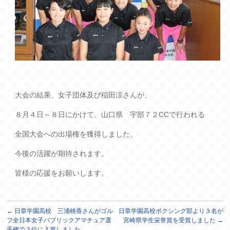
大会の結果、女子団体及び稲田涼さんが、
８月４日～８日にかけて、山口県 宇部７２CCで行われる
全国大会への出場権を獲得しました。
今後の活躍が期待されます。
皆様の応援をお願いします。
←
日章学園高校 三浦桃香さんがゴル
日章学園高校ボクシング部より３名が
フ全日本女子パブリックアマチュア選
宮崎県学生栄誉賞を受賞しました
→
手権で３位に入賞しました