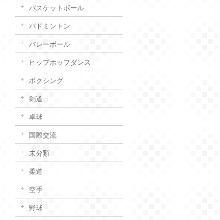
バスケットボール
バドミントン
バレーボール
ヒップホップダンス
ボクシング
剣道
卓球
国際交流
未分類
柔道
空手
野球