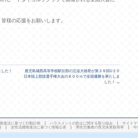
、皆様の応援をお願いします。
ました！
鹿児島城西高等学校駅伝部の立迫大徳君が第３８回U２０
日本陸上競技選手権大会の８００ｍで全国優勝を果たしま
した！
→
推進法に基づく行動計画
ハラスメントの防止に関する取り組み
サイトマ
画
女性活躍推進法に基づく情報公表
男性労働者の育児休業取得率
中