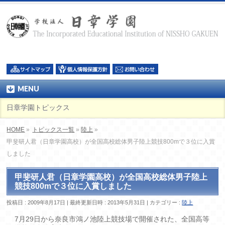
MENU
日章学園トピックス
HOME
»
トピックス一覧
»
陸上
»
甲斐研人君（日章学園高校）が全国高校総体男子陸上競技800mで３位に入賞
しました
甲斐研人君（日章学園高校）が全国高校総体男子陸上
競技800mで３位に入賞しました
投稿日 : 2009年8月17日
最終更新日時 : 2013年5月31日
カテゴリー :
陸上
7月29日から奈良市鴻ノ池陸上競技場で開催された、全国高等