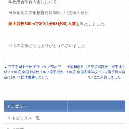
学校総合体育大会において、
日章学園高等学校普通科3年生
甲斐研人君が、
陸上競技800mで3位(1分53秒20)入賞
を果たしました。
沢山の応援どうもありがとうございました
←
日章学園中学校 男子ゴルフ部が 平
小浦和也君（日章学園高校）が平成２
成２１年度 全国中学校ゴルフ選手権大
１年度 全国高等学校ゴルフ選手権大会
会において団体優勝しました
で2位に入賞しました
→
カテゴリー
トピックス一覧