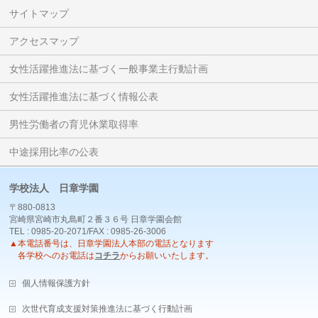
サイトマップ
アクセスマップ
女性活躍推進法に基づく一般事業主行動計画
女性活躍推進法に基づく情報公表
男性労働者の育児休業取得率
中途採用比率の公表
学校法人 日章学園
〒880-0813
宮崎県宮崎市丸島町２番３６号 日章学園会館
TEL : 0985-20-2071/FAX : 0985-26-3006
▲本電話番号は、日章学園法人本部の電話となります
各学校へのお電話は
コチラ
からお願いいたします。
個人情報保護方針
次世代育成支援対策推進法に基づく行動計画