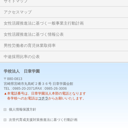
サイトマップ
アクセスマップ
女性活躍推進法に基づく一般事業主行動計画
女性活躍推進法に基づく情報公表
男性労働者の育児休業取得率
中途採用比率の公表
学校法人 日章学園
〒880-0813
宮崎県宮崎市丸島町２番３６号 日章学園会館
TEL : 0985-20-2071/FAX : 0985-26-3006
▲本電話番号は、日章学園法人本部の電話となります
各学校へのお電話は
コチラ
からお願いいたします。
個人情報保護方針
次世代育成支援対策推進法に基づく行動計画