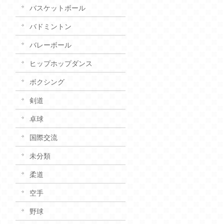
バスケットボール
バドミントン
バレーボール
ヒップホップダンス
ボクシング
剣道
卓球
国際交流
未分類
柔道
空手
野球