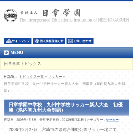
MENU
日章学園トピックス
HOME
»
トピックス一覧
»
サッカー
»
日章学園中学校 九州中学校サッカー新人大会 初優勝（県内初九州大会制
覇）
日章学園中学校 九州中学校サッカー新人大会 初優
勝（県内初九州大会制覇）
投稿日 : 2006年4月6日
最終更新日時 : 2013年5月31日
カテゴリー :
サッカー
2006年3月27日、宮崎市の県総合運動公園サッカー場にて、