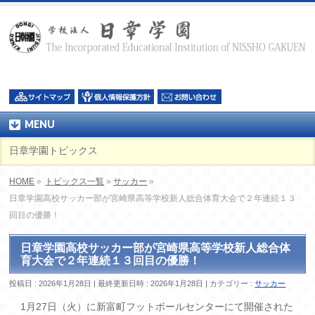
MENU
日章学園トピックス
HOME
»
トピックス一覧
»
サッカー
»
日章学園高校サッカー部が宮崎県高等学校新人総合体育大会で２年連続１３
回目の優勝！
日章学園高校サッカー部が宮崎県高等学校新人総合体
育大会で２年連続１３回目の優勝！
投稿日 : 2026年1月28日
最終更新日時 : 2026年1月28日
カテゴリー :
サッカー
1月27日（火）に新富町フットボールセンターにて開催された