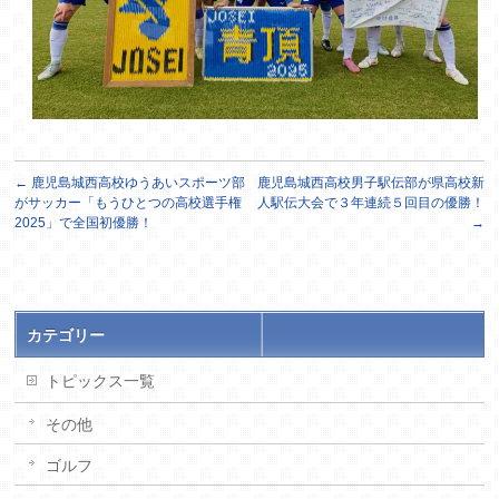
←
鹿児島城西高校ゆうあいスポーツ部
鹿児島城西高校男子駅伝部が県高校新
がサッカー「もうひとつの高校選手権
人駅伝大会で３年連続５回目の優勝！
2025」で全国初優勝！
→
カテゴリー
トピックス一覧
その他
ゴルフ