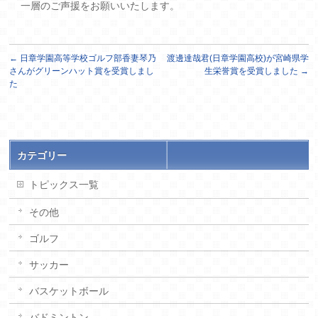
一層のご声援をお願いいたします。
←
日章学園高等学校ゴルフ部香妻琴乃
渡邊達哉君(日章学園高校)が宮崎県学
さんがグリーンハット賞を受賞しまし
生栄誉賞を受賞しました
→
た
カテゴリー
トピックス一覧
その他
ゴルフ
サッカー
バスケットボール
バドミントン