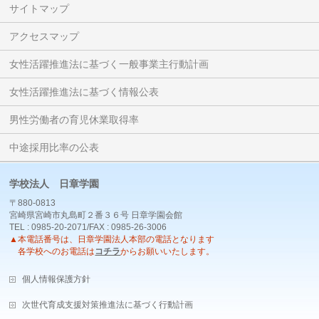
サイトマップ
アクセスマップ
女性活躍推進法に基づく一般事業主行動計画
女性活躍推進法に基づく情報公表
男性労働者の育児休業取得率
中途採用比率の公表
学校法人 日章学園
〒880-0813
宮崎県宮崎市丸島町２番３６号 日章学園会館
TEL : 0985-20-2071/FAX : 0985-26-3006
▲本電話番号は、日章学園法人本部の電話となります
各学校へのお電話は
コチラ
からお願いいたします。
個人情報保護方針
次世代育成支援対策推進法に基づく行動計画