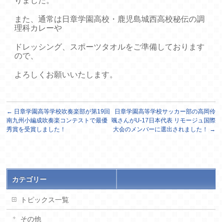
りました。
また、通常は日章学園高校・鹿児島城西高校秘伝の調
理科カレーや
ドレッシング、スポーツタオルをご準備しております
ので、
よろしくお願いいたします。
←
日章学園高等学校吹奏楽部が第19回
日章学園高等学校サッカー部の高岡伶
南九州小編成吹奏楽コンテストで最優
颯さんがU-17日本代表 リモージュ国際
秀賞を受賞しました！
大会のメンバーに選出されました！
→
カテゴリー
トピックス一覧
その他