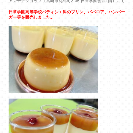
アンテナショップ（宮崎市丸島町2-36 日章学園会館1階）にて
日章学園高等学校パティシエ科の
プリン、ババロア、ハンバー
ガー等
を販売しました。