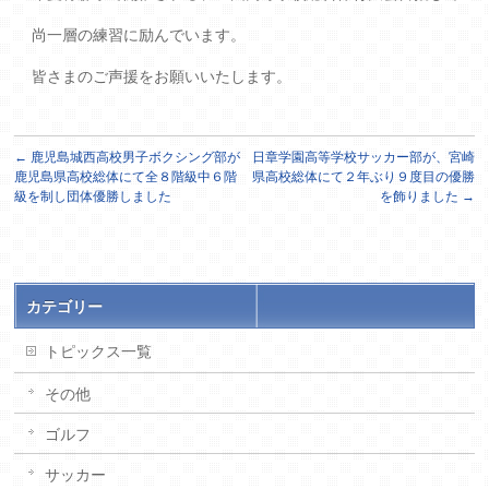
尚一層の練習に励んでいます。
皆さまのご声援をお願いいたします。
←
鹿児島城西高校男子ボクシング部が
日章学園高等学校サッカー部が、宮崎
鹿児島県高校総体にて全８階級中６階
県高校総体にて２年ぶり９度目の優勝
級を制し団体優勝しました
を飾りました
→
カテゴリー
トピックス一覧
その他
ゴルフ
サッカー