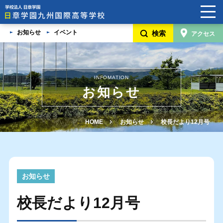
お知らせ
イベント
検索
アクセス
HOME
学校案内
INFOMATION
日章学園グループ
お知らせ
5つの魅力
HOME
お知らせ
校長だより12月号
卒業生・在校生・保護者/卒業生の家族の声
学校見学説明会・入学生徒募集要項・奨学金制度
お知らせ
よくあるご質問
校長だより12月号
進路変更希望の方へ