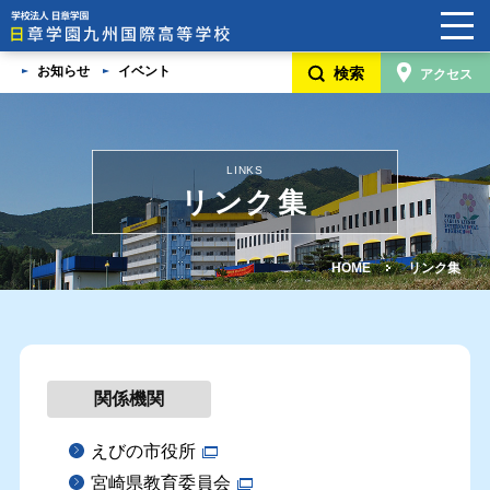
お知らせ
イベント
検索
アクセス
HOME
学校案内
LINKS
日章学園グループ
リンク集
5つの魅力
HOME
リンク集
卒業生・在校生・保護者/卒業生の家族の声
学校見学説明会・入学生徒募集要項・奨学金制度
関係機関
よくあるご質問
進路変更希望の方へ
えびの市役所
宮崎県教育委員会