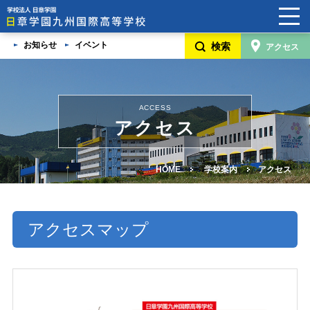
お知らせ
イベント
検索
アクセス
HOME
学校案内
ACCESS
日章学園グループ
アクセス
5つの魅力
HOME
学校案内
アクセス
卒業生・在校生・保護者/卒業生の家族の声
学校見学説明会・入学生徒募集要項・奨学金制度
アクセスマップ
よくあるご質問
進路変更希望の方へ