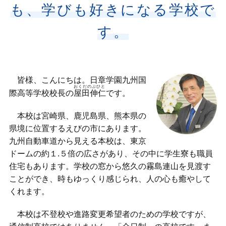
在校生の方へ
も、
学びも好きになる学校で
す。
卒業生の方へ
お知らせ
イベント情報
皆様、こんにちは。日章学園九州国
おくだのぶひと
際高等学校校長の
屋田伸仁
です。
お問い合わせ
本校は宮崎県、鹿児島県、熊本県の
その他
県境に位置するえびの市にあります。
九州自動車道から見える本校は、東京
ドームの約１.５倍の広さがあり、その中に学生寮も職員
住宅もあります。学校の窓から悠久の霧島連山を見渡す
ことができ、時もゆっくり感じられ、人の心も癒やして
くれます。
本校は不登校や進路変更希望者のための学校ですが、