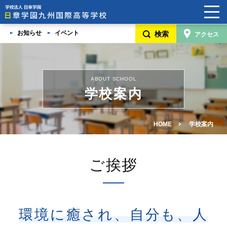
お知らせ
イベント
検索
アクセス
HOME
学校案内
ABOUT SCHOOL
日章学園グループ
学校案内
5つの魅力
HOME
学校案内
卒業生・在校生・保護者/卒業生の家族の声
学校見学説明会・入学生徒募集要項・奨学金制度
ご挨拶
よくあるご質問
進路変更希望の方へ
環境に癒され、自分も、人