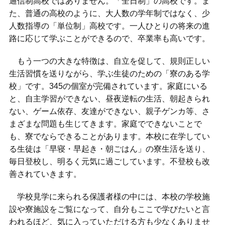
通信制高校ではありません。「全日制」の高校です。ま
た、普通の高校のように、大人数の学年制ではなく、少
人数指導の「単位制」高校です。一人ひとりの将来の進
路に応じて学ぶことができるので、卒業率も高いです。
もう一つの大きな特徴は、自立を促して、規則正しい
生活習慣を送りながら、学ぶ生徒のための「寮のある学
校」です。345の個室が完備されています。家庭にいる
と、自主学習ができない、昼夜逆転の生活、朝起きられ
ない、ゲーム依存、友達ができない、親子ゲンカ等、さ
まざまな問題も生じてきます。家庭でできないことで
も、寮でならできることがあります。本校に在学してい
る生徒は「早寝・早起き・朝ごはん」の寮生活を送り、
毎日登校し、明るく元気に過ごしています。不登校も改
善されていきます。
学校見学に来られる保護者様の中には、本校の学校施
設や寮施設をご覧になって、自分もここで学びたいと言
われるほど、気に入っていただける方も少なくありませ