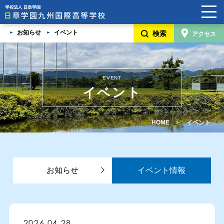
お知らせ
イベント
検索
アクセス
HOME
学校案内
EVENT
日章学園グループ
イベント
5つの魅力
HOME
イベント
卒業生・在校生・保護者/卒業生の家族の声
学校見学説明会・入学生徒募集要項・奨学金制度
お知らせ
イベント情報
よくあるご質問
進路変更希望の方へ
2026.04.28